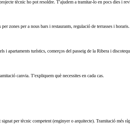
rojecte tècnic ho pot resoldre. T'ajudem a tramitar-lo en pocs dies i revi
s per zones per a nous bars i restaurants, regulació de terrasses i horaris
tels i apartaments turístics, comerços del passeig de la Ribera i discotequ
 tramitació canvia. T'expliquem què necessites en cada cas.
cat signat per tècnic competent (enginyer o arquitecte). Tramitació més r