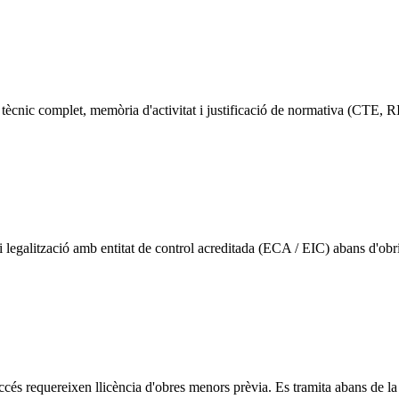
 tècnic complet, memòria d'activitat i justificació de normativa (CTE, RIT
i legalització amb entitat de control acreditada (ECA / EIC) abans d'obri
cés requereixen llicència d'obres menors prèvia. Es tramita abans de la l