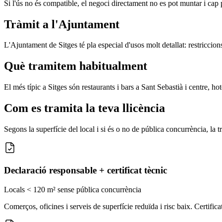
Si l'ús no és compatible, el negoci directament no es pot muntar i cap p
Tràmit a l'Ajuntament
L'Ajuntament de Sitges té pla especial d'usos molt detallat: restriccion
Què tramitem habitualment
El més típic a Sitges són restaurants i bars a Sant Sebastià i centre, ho
Com es tramita la teva llicència
Segons la superfície del local i si és o no de pública concurrència, la
Declaració responsable + certificat tècnic
Locals < 120 m² sense pública concurrència
Comerços, oficines i serveis de superfície reduïda i risc baix. Certifi