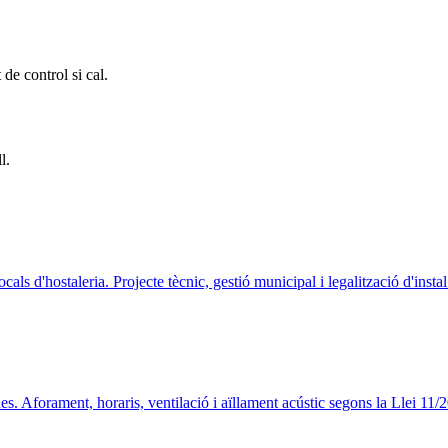
 de control si cal.
l.
ocals d'hostaleria. Projecte tècnic, gestió municipal i legalització d'instal
des. Aforament, horaris, ventilació i aïllament acústic segons la Llei 11/