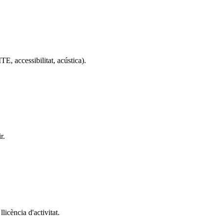
E, accessibilitat, acústica).
r.
licència d'activitat.