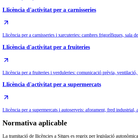
Llicència d'activitat per a carnisseries
Llicència per a carnisseries i xarcuteries: cambres frigorífiques, sala d
Llicència d'activitat per a fruiteries
Llicència per a fruiteries i verduleries: comunicació prèvia, ventilació
Llicència d'activitat per a supermercats
Llicència per a supermercats i autoserveis: aforament, fred industrial, a
Normativa aplicable
La tramitació de llicències a Sitges es regeix per legislació autonòmic