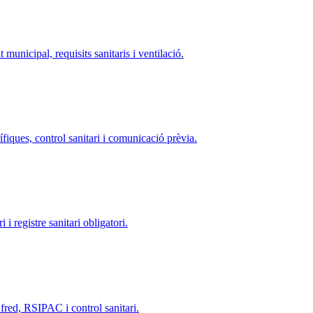
it municipal, requisits sanitaris i ventilació.
ífiques, control sanitari i comunicació prèvia.
 i registre sanitari obligatori.
 fred, RSIPAC i control sanitari.