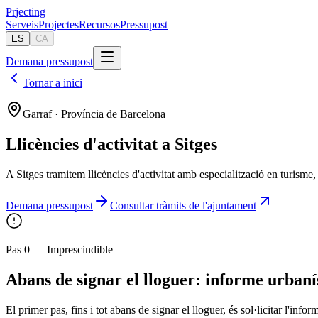
Pr
jecting
Serveis
Projectes
Recursos
Pressupost
ES
CA
Demana pressupost
Tornar a inici
Garraf · Província de Barcelona
Llicències d'activitat a Sitges
A Sitges tramitem llicències d'activitat amb especialització en turisme,
Demana pressupost
Consultar tràmits de l'ajuntament
Pas 0 — Imprescindible
Abans de signar el lloguer: informe urbaní
El primer pas, fins i tot abans de signar el lloguer, és sol·licitar l'in