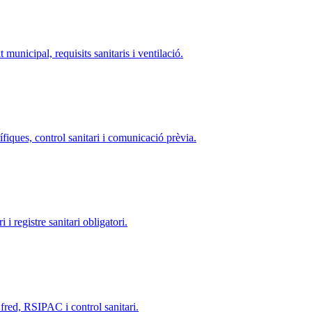
it municipal, requisits sanitaris i ventilació.
ífiques, control sanitari i comunicació prèvia.
 i registre sanitari obligatori.
 fred, RSIPAC i control sanitari.