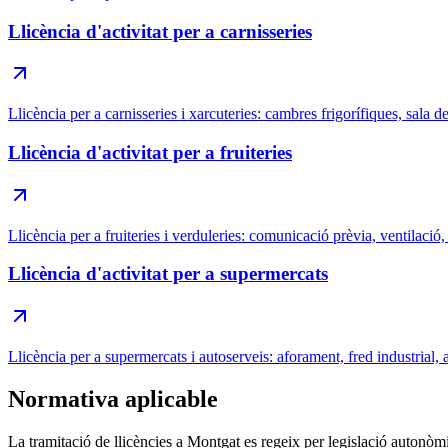
Llicència d'activitat per a carnisseries
Llicència per a carnisseries i xarcuteries: cambres frigorífiques, sala d
Llicència d'activitat per a fruiteries
Llicència per a fruiteries i verduleries: comunicació prèvia, ventilació
Llicència d'activitat per a supermercats
Llicència per a supermercats i autoserveis: aforament, fred industrial, a
Normativa aplicable
La tramitació de llicències a Montgat es regeix per legislació autonòm