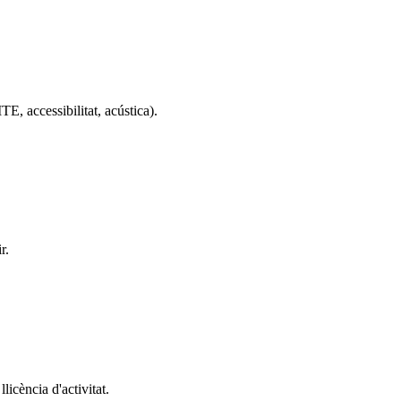
E, accessibilitat, acústica).
r.
licència d'activitat.