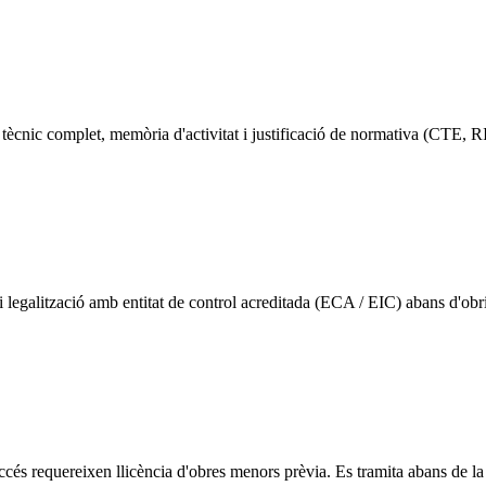
 tècnic complet, memòria d'activitat i justificació de normativa (CTE, RIT
i legalització amb entitat de control acreditada (ECA / EIC) abans d'obri
cés requereixen llicència d'obres menors prèvia. Es tramita abans de la l