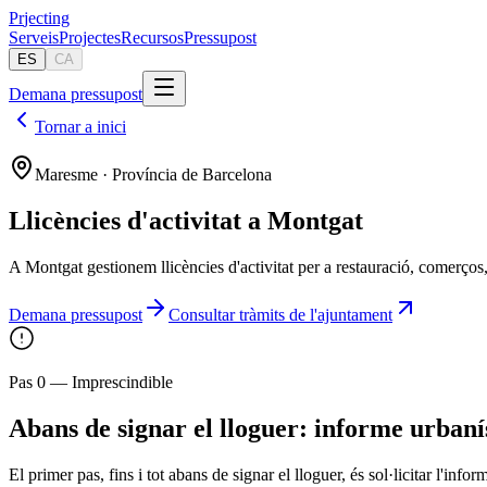
Pr
jecting
Serveis
Projectes
Recursos
Pressupost
ES
CA
Demana pressupost
Tornar a inici
Maresme · Província de Barcelona
Llicències d'activitat a Montgat
A Montgat gestionem llicències d'activitat per a restauració, comerços, a
Demana pressupost
Consultar tràmits de l'ajuntament
Pas 0 — Imprescindible
Abans de signar el lloguer: informe urbaní
El primer pas, fins i tot abans de signar el lloguer, és sol·licitar l'in