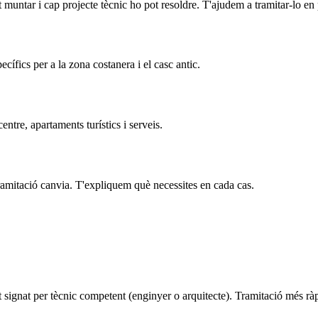
muntar i cap projecte tècnic ho pot resoldre. T'ajudem a tramitar-lo en p
ífics per a la zona costanera i el casc antic.
ntre, apartaments turístics i serveis.
 tramitació canvia. T'expliquem què necessites en cada cas.
cat signat per tècnic competent (enginyer o arquitecte). Tramitació més r