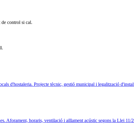
 de control si cal.
l.
ocals d'hostaleria. Projecte tècnic, gestió municipal i legalització d'instal
des. Aforament, horaris, ventilació i aïllament acústic segons la Llei 11/