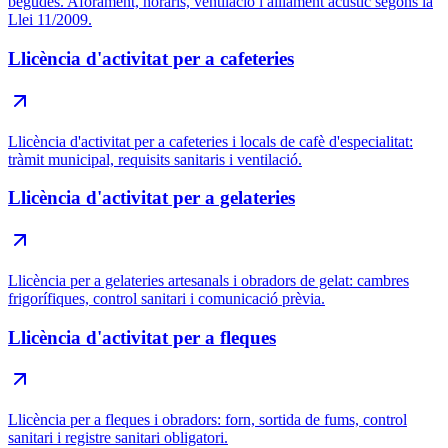
begudes. Aforament, horaris, ventilació i aïllament acústic segons la
Llei 11/2009.
Llicència d'activitat per a cafeteries
Llicència d'activitat per a cafeteries i locals de cafè d'especialitat:
tràmit municipal, requisits sanitaris i ventilació.
Llicència d'activitat per a gelateries
Llicència per a gelateries artesanals i obradors de gelat: cambres
frigorífiques, control sanitari i comunicació prèvia.
Llicència d'activitat per a fleques
Llicència per a fleques i obradors: forn, sortida de fums, control
sanitari i registre sanitari obligatori.