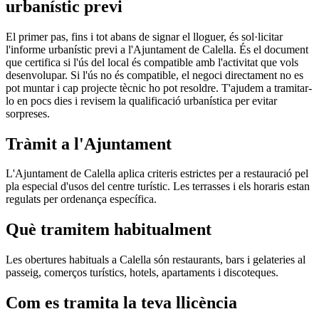
urbanístic previ
El primer pas, fins i tot abans de signar el lloguer, és sol·licitar
l'informe urbanístic previ a l'Ajuntament de Calella. És el document
que certifica si l'ús del local és compatible amb l'activitat que vols
desenvolupar. Si l'ús no és compatible, el negoci directament no es
pot muntar i cap projecte tècnic ho pot resoldre. T'ajudem a tramitar-
lo en pocs dies i revisem la qualificació urbanística per evitar
sorpreses.
Tràmit a l'Ajuntament
L'Ajuntament de Calella aplica criteris estrictes per a restauració pel
pla especial d'usos del centre turístic. Les terrasses i els horaris estan
regulats per ordenança específica.
Què tramitem habitualment
Les obertures habituals a Calella són restaurants, bars i gelateries al
passeig, comerços turístics, hotels, apartaments i discoteques.
Com es tramita la teva llicència