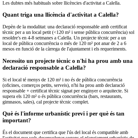
Les dubtes més habituals sobre llicències d'activitat a Calella.
Quant triga una llicència d'activitat a Calella?
Depèn de la modalitat: una declaració responsable amb certificat
tècnic per a un local petit (<120 m² i sense pública concurrència) sol
resoldre's en 4-8 setmanes a Calella. Un projecte tècnic per a un
local de pública concurrència o més de 120 m² pot anar de 2 a 6
mesos en funció de la càrrega de l'ajuntament i els requeriments.
Necessito un projecte tècnic o n'hi ha prou amb una
declaració responsable a Calella?
Si el local té menys de 120 m² i no és de pública concurrència
(oficines, comerços petits, serveis), n'hi ha prou amb declaració
responsable + certificat tècnic signat per enginyer o arquitecte. Si
supera els 120 m² o és pública concurrència (bars, restaurants,
gimnasos, sales), cal projecte tècnic complet.
Què és l'informe urbanístic previ i per què és tan
important?
És el document que certifica que l'ús del local és compatible amb
l'activitat que vols desenvolupar segons el planejament urbanístic de