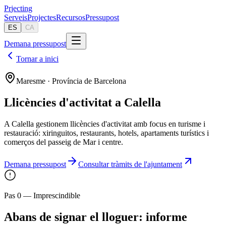
Pr
jecting
Serveis
Projectes
Recursos
Pressupost
ES
CA
Demana pressupost
Tornar a inici
Maresme · Província de Barcelona
Llicències d'activitat a Calella
A Calella gestionem llicències d'activitat amb focus en turisme i
restauració: xiringuitos, restaurants, hotels, apartaments turístics i
comerços del passeig de Mar i centre.
Demana pressupost
Consultar tràmits de l'ajuntament
Pas 0 — Imprescindible
Abans de signar el lloguer: informe