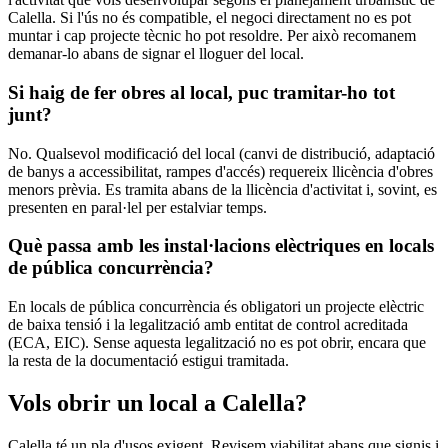
Calella. Si l'ús no és compatible, el negoci directament no es pot
muntar i cap projecte tècnic ho pot resoldre. Per això recomanem
demanar-lo abans de signar el lloguer del local.
Si haig de fer obres al local, puc tramitar-ho tot
junt?
No. Qualsevol modificació del local (canvi de distribució, adaptació
de banys a accessibilitat, rampes d'accés) requereix llicència d'obres
menors prèvia. Es tramita abans de la llicència d'activitat i, sovint, es
presenten en paral·lel per estalviar temps.
Què passa amb les instal·lacions elèctriques en locals
de pública concurrència?
En locals de pública concurrència és obligatori un projecte elèctric
de baixa tensió i la legalització amb entitat de control acreditada
(ECA, EIC). Sense aquesta legalització no es pot obrir, encara que
la resta de la documentació estigui tramitada.
Vols obrir un local a Calella?
Calella té un pla d'usos exigent. Revisem viabilitat abans que signis i