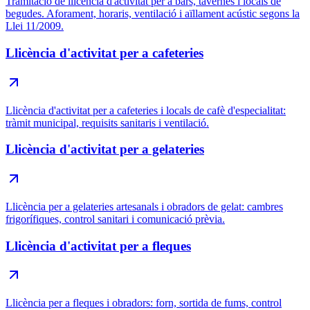
Tramitació de llicència d'activitat per a bars, tavernes i locals de
begudes. Aforament, horaris, ventilació i aïllament acústic segons la
Llei 11/2009.
Llicència d'activitat per a cafeteries
Llicència d'activitat per a cafeteries i locals de cafè d'especialitat:
tràmit municipal, requisits sanitaris i ventilació.
Llicència d'activitat per a gelateries
Llicència per a gelateries artesanals i obradors de gelat: cambres
frigorífiques, control sanitari i comunicació prèvia.
Llicència d'activitat per a fleques
Llicència per a fleques i obradors: forn, sortida de fums, control