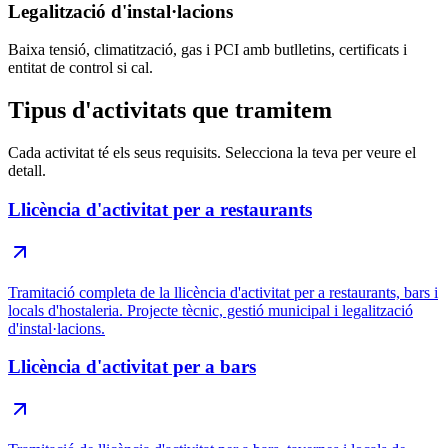
Legalització d'instal·lacions
Baixa tensió, climatització, gas i PCI amb butlletins, certificats i
entitat de control si cal.
Tipus d'activitats que tramitem
Cada activitat té els seus requisits. Selecciona la teva per veure el
detall.
Llicència d'activitat per a restaurants
Tramitació completa de la llicència d'activitat per a restaurants, bars i
locals d'hostaleria. Projecte tècnic, gestió municipal i legalització
d'instal·lacions.
Llicència d'activitat per a bars