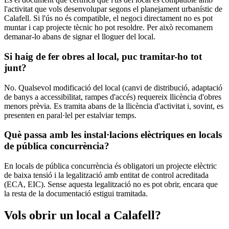
l'activitat que vols desenvolupar segons el planejament urbanístic de
Calafell. Si l'ús no és compatible, el negoci directament no es pot
muntar i cap projecte tècnic ho pot resoldre. Per això recomanem
demanar-lo abans de signar el lloguer del local.
Si haig de fer obres al local, puc tramitar-ho tot
junt?
No. Qualsevol modificació del local (canvi de distribució, adaptació
de banys a accessibilitat, rampes d'accés) requereix llicència d'obres
menors prèvia. Es tramita abans de la llicència d'activitat i, sovint, es
presenten en paral·lel per estalviar temps.
Què passa amb les instal·lacions elèctriques en locals
de pública concurrència?
En locals de pública concurrència és obligatori un projecte elèctric
de baixa tensió i la legalització amb entitat de control acreditada
(ECA, EIC). Sense aquesta legalització no es pot obrir, encara que
la resta de la documentació estigui tramitada.
Vols obrir un local a Calafell?