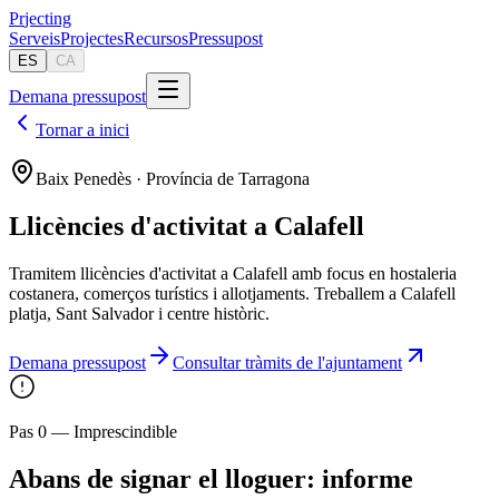
Pr
jecting
Serveis
Projectes
Recursos
Pressupost
ES
CA
Demana pressupost
Tornar a inici
Baix Penedès · Província de Tarragona
Llicències d'activitat a Calafell
Tramitem llicències d'activitat a Calafell amb focus en hostaleria
costanera, comerços turístics i allotjaments. Treballem a Calafell
platja, Sant Salvador i centre històric.
Demana pressupost
Consultar tràmits de l'ajuntament
Pas 0 — Imprescindible
Abans de signar el lloguer: informe