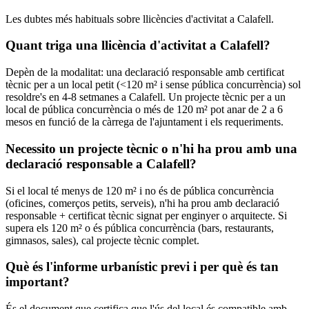
Les dubtes més habituals sobre llicències d'activitat a Calafell.
Quant triga una llicència d'activitat a Calafell?
Depèn de la modalitat: una declaració responsable amb certificat
tècnic per a un local petit (<120 m² i sense pública concurrència) sol
resoldre's en 4-8 setmanes a Calafell. Un projecte tècnic per a un
local de pública concurrència o més de 120 m² pot anar de 2 a 6
mesos en funció de la càrrega de l'ajuntament i els requeriments.
Necessito un projecte tècnic o n'hi ha prou amb una
declaració responsable a Calafell?
Si el local té menys de 120 m² i no és de pública concurrència
(oficines, comerços petits, serveis), n'hi ha prou amb declaració
responsable + certificat tècnic signat per enginyer o arquitecte. Si
supera els 120 m² o és pública concurrència (bars, restaurants,
gimnasos, sales), cal projecte tècnic complet.
Què és l'informe urbanístic previ i per què és tan
important?
És el document que certifica que l'ús del local és compatible amb