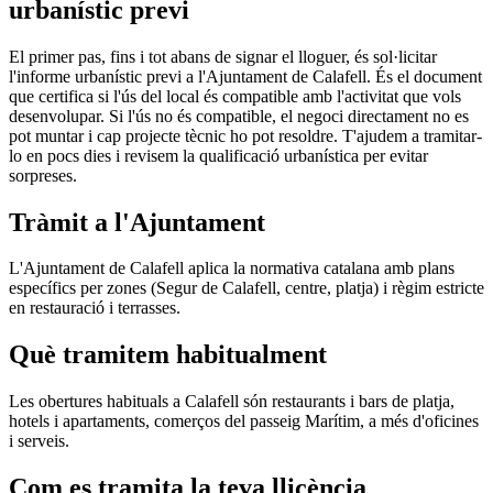
urbanístic previ
El primer pas, fins i tot abans de signar el lloguer, és sol·licitar
l'informe urbanístic previ a l'Ajuntament de Calafell. És el document
que certifica si l'ús del local és compatible amb l'activitat que vols
desenvolupar. Si l'ús no és compatible, el negoci directament no es
pot muntar i cap projecte tècnic ho pot resoldre. T'ajudem a tramitar-
lo en pocs dies i revisem la qualificació urbanística per evitar
sorpreses.
Tràmit a l'Ajuntament
L'Ajuntament de Calafell aplica la normativa catalana amb plans
específics per zones (Segur de Calafell, centre, platja) i règim estricte
en restauració i terrasses.
Què tramitem habitualment
Les obertures habituals a Calafell són restaurants i bars de platja,
hotels i apartaments, comerços del passeig Marítim, a més d'oficines
i serveis.
Com es tramita la teva llicència