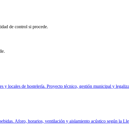
tidad de control si procede.
le.
es y locales de hostelería. Proyecto técnico, gestión municipal y legaliz
bebidas. Aforo, horarios, ventilación y aislamiento acústico según la Ll