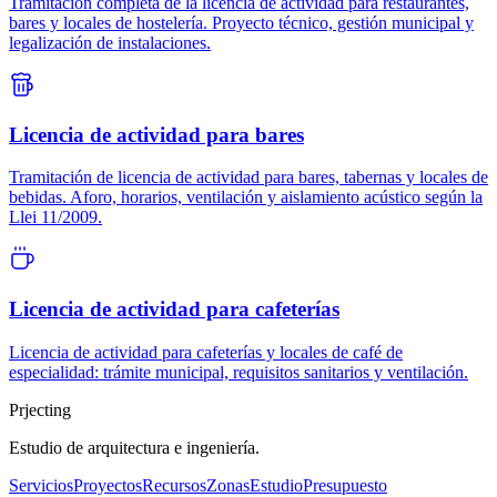
Tramitación completa de la licencia de actividad para restaurantes,
bares y locales de hostelería. Proyecto técnico, gestión municipal y
legalización de instalaciones.
Licencia de actividad para bares
Tramitación de licencia de actividad para bares, tabernas y locales de
bebidas. Aforo, horarios, ventilación y aislamiento acústico según la
Llei 11/2009.
Licencia de actividad para cafeterías
Licencia de actividad para cafeterías y locales de café de
especialidad: trámite municipal, requisitos sanitarios y ventilación.
Pr
jecting
Estudio de arquitectura e ingeniería.
Servicios
Proyectos
Recursos
Zonas
Estudio
Presupuesto