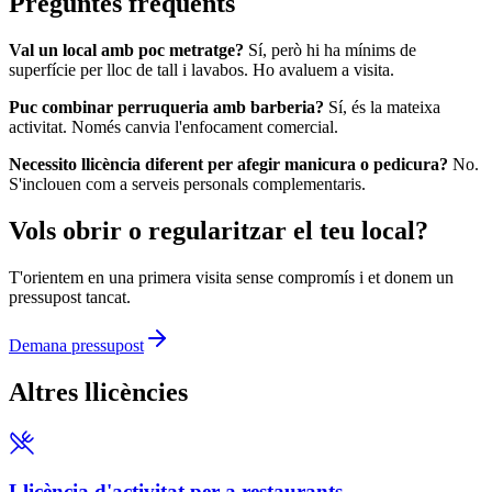
Preguntes freqüents
Val un local amb poc metratge?
Sí, però hi ha mínims de
superfície per lloc de tall i lavabos. Ho avaluem a visita.
Puc combinar perruqueria amb barberia?
Sí, és la mateixa
activitat. Només canvia l'enfocament comercial.
Necessito llicència diferent per afegir manicura o pedicura?
No.
S'inclouen com a serveis personals complementaris.
Vols obrir o regularitzar el teu local?
T'orientem en una primera visita sense compromís i et donem un
pressupost tancat.
Demana pressupost
Altres llicències
Llicència d'activitat per a restaurants