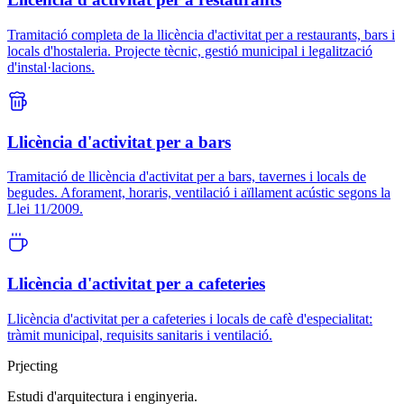
Tramitació completa de la llicència d'activitat per a restaurants, bars i
locals d'hostaleria. Projecte tècnic, gestió municipal i legalització
d'instal·lacions.
Llicència d'activitat per a bars
Tramitació de llicència d'activitat per a bars, tavernes i locals de
begudes. Aforament, horaris, ventilació i aïllament acústic segons la
Llei 11/2009.
Llicència d'activitat per a cafeteries
Llicència d'activitat per a cafeteries i locals de cafè d'especialitat:
tràmit municipal, requisits sanitaris i ventilació.
Pr
jecting
Estudi d'arquitectura i enginyeria.