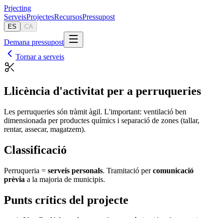
Pr
jecting
Serveis
Projectes
Recursos
Pressupost
ES
CA
Demana pressupost
Tornar a serveis
Llicència d'activitat per a perruqueries
Les perruqueries són tràmit àgil. L'important: ventilació ben
dimensionada per productes químics i separació de zones (tallar,
rentar, assecar, magatzem).
Classificació
Perruqueria =
serveis personals
. Tramitació per
comunicació
prèvia
a la majoria de municipis.
Punts crítics del projecte