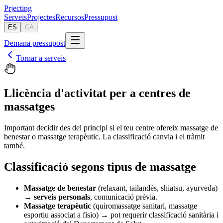
Pr
jecting
Serveis
Projectes
Recursos
Pressupost
ES
CA
Demana pressupost
Tornar a serveis
Llicència d'activitat per a centres de
massatges
Important decidir des del principi si el teu centre ofereix massatge de
benestar o massatge terapèutic. La classificació canvia i el tràmit
també.
Classificació segons tipus de massatge
Massatge de benestar
(relaxant, tailandès, shiatsu, ayurveda)
→
serveis personals
, comunicació prèvia.
Massatge terapèutic
(quiromassatge sanitari, massatge
esportiu associat a fisio) → pot requerir classificació sanitària i