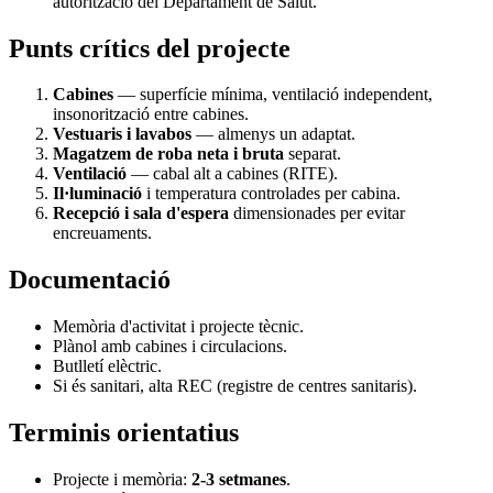
autorització del Departament de Salut.
Punts crítics del projecte
Cabines
— superfície mínima, ventilació independent,
insonorització entre cabines.
Vestuaris i lavabos
— almenys un adaptat.
Magatzem de roba neta i bruta
separat.
Ventilació
— cabal alt a cabines (RITE).
Il·luminació
i temperatura controlades per cabina.
Recepció i sala d'espera
dimensionades per evitar
encreuaments.
Documentació
Memòria d'activitat i projecte tècnic.
Plànol amb cabines i circulacions.
Butlletí elèctric.
Si és sanitari, alta REC (registre de centres sanitaris).
Terminis orientatius
Projecte i memòria:
2-3 setmanes
.