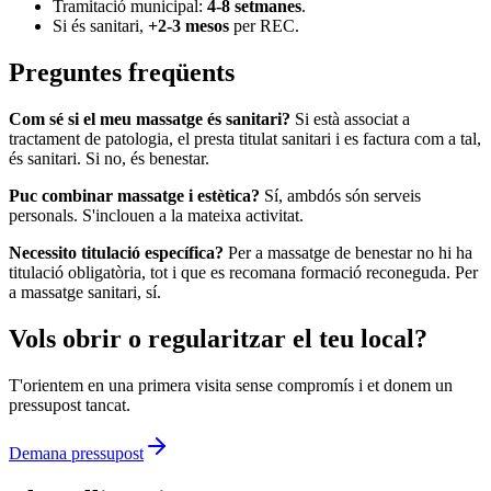
Tramitació municipal:
4-8 setmanes
.
Si és sanitari,
+2-3 mesos
per REC.
Preguntes freqüents
Com sé si el meu massatge és sanitari?
Si està associat a
tractament de patologia, el presta titulat sanitari i es factura com a tal,
és sanitari. Si no, és benestar.
Puc combinar massatge i estètica?
Sí, ambdós són serveis
personals. S'inclouen a la mateixa activitat.
Necessito titulació específica?
Per a massatge de benestar no hi ha
titulació obligatòria, tot i que es recomana formació reconeguda. Per
a massatge sanitari, sí.
Vols obrir o regularitzar el teu local?
T'orientem en una primera visita sense compromís i et donem un
pressupost tancat.
Demana pressupost