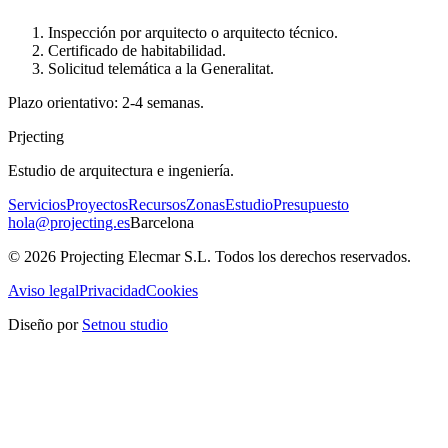
Inspección por arquitecto o arquitecto técnico.
Certificado de habitabilidad.
Solicitud telemática a la Generalitat.
Plazo orientativo: 2-4 semanas.
Pr
jecting
Estudio de arquitectura e ingeniería.
Servicios
Proyectos
Recursos
Zonas
Estudio
Presupuesto
hola@projecting.es
Barcelona
©
2026
Projecting Elecmar S.L.
Todos los derechos reservados.
Aviso legal
Privacidad
Cookies
Diseño por
Setnou studio