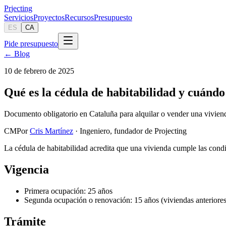
Pr
jecting
Servicios
Proyectos
Recursos
Presupuesto
ES
CA
Pide presupuesto
← Blog
10 de febrero de 2025
Qué es la cédula de habitabilidad y cuándo 
Documento obligatorio en Cataluña para alquilar o vender una vivienda
CM
Por
Cris Martínez
· Ingeniero, fundador de Projecting
La cédula de habitabilidad acredita que una vivienda cumple las condic
Vigencia
Primera ocupación: 25 años
Segunda ocupación o renovación: 15 años (viviendas anteriores
Trámite